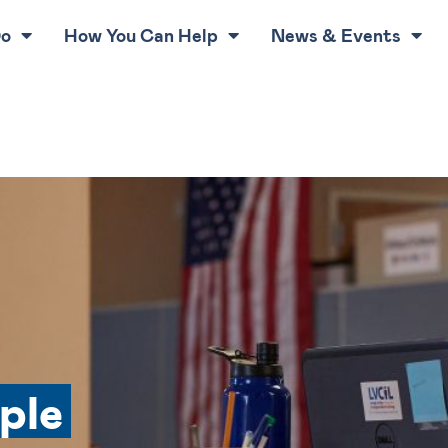
Do
How You Can Help
News & Events
ple