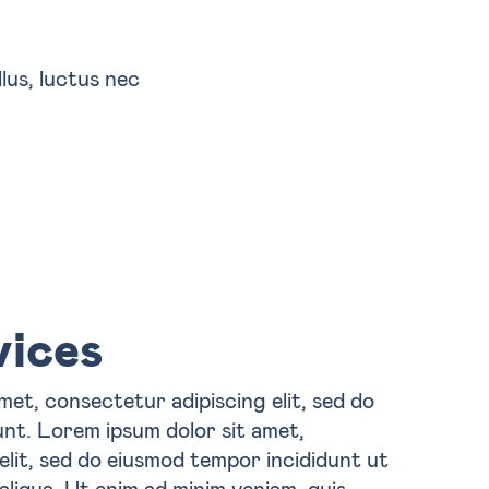
llus, luctus nec
vices
met, consectetur adipiscing elit, sed do
nt. Lorem ipsum dolor sit amet,
elit, sed do eiusmod tempor incididunt ut
aliqua. Ut enim ad minim veniam, quis