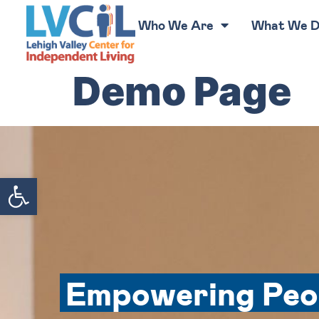
Who We Are
What We 
Demo Page
Open toolbar
Empowering Peo