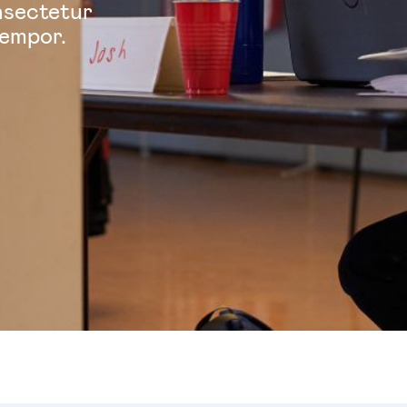
nsectetur
tempor.